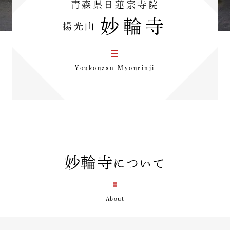
青森県日蓮宗寺院
妙輪寺
揚光山
Youkouzan Myourinji
妙輪寺
について