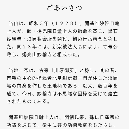
ごあいさつ
当山は、昭和３年（１９２８）、開基唯妙院日輪
上人が、師・揚光院日燈上人の師命を奉じ、黒石
妙経寺・浪岡教会所を開設、初め行岳精舎と称し
た。同２３年には、新宗教法人令により、寺号公
称し、揚光山妙輪寺と相成った。
当地一帯は、古来「川原御所」と称し、其の昔、
南朝の中心的指導者北畠親房卿一門が住した浪岡
城の前身を作した土地柄である。以来、数百年を
経て、今日、妙輪寺は不思議な因縁を受けて建立
されたものである。
開基唯妙院日輪上人は、開創以来、殊に日蓮宗の
祈祷を通じて、衆生に其の功徳救済をもたらし、