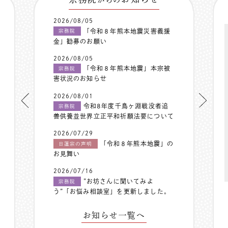
2026/08/05
「令和８年熊本地震災害義援
宗務院
金」勧募のお願い
2026/08/05
「令和８年熊本地震」本宗被
宗務院
害状況のお知らせ
2026/08/01
令和8年度千鳥ヶ淵戦没者追
宗務院
善供養並世界立正平和祈願法要について
2026/07/29
「令和８年熊本地震」の
日蓮宗の声明
お見舞い
2026/07/16
”お坊さんに聞いてみよ
宗務院
う”「お悩み相談室」を更新しました。
お知らせ一覧へ