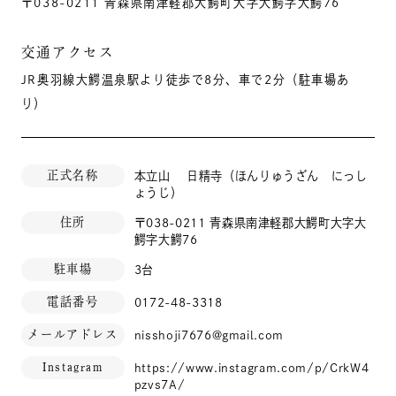
〒038-0211 青森県南津軽郡大鰐町大字大鰐字大鰐76
御会式
交通アクセス
12月下旬
妙見尊星祭祈祷会
JR奥羽線大鰐温泉駅より徒歩で8分、車で2分（駐車場あ
り）
正式名称
本立山 日精寺（ほんりゅうざん にっし
ょうじ）
住所
〒038-0211 青森県南津軽郡大鰐町大字大
鰐字大鰐76
駐車場
3台
電話番号
0172-48-3318
メールアドレス
nisshoji7676@gmail.com
Instagram
https://www.instagram.com/p/CrkW4
pzvs7A/
永代供養をしていま