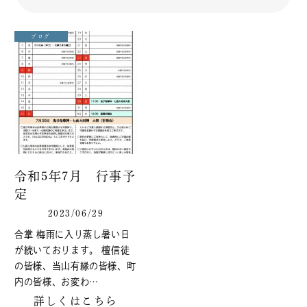
えられています。
ブログ
北極星を神格化した妙見尊星王は、古来より進む
べき道を照らす守護神として信仰されてきまし
た。
夜空の北極星が常に北を示すように、人生に迷っ
たときにも変わることのない仏さまの智慧と慈悲
をいただきながら、お題目を唱え、日々を歩んで
まいりましょう。
令和5年7月 行事予
定
主な年間行事
2023/06/29
合掌 梅雨に入り蒸し暑い日
毎月2日 午後1時
が続いております。 檀信徒
盛運祈願会
の皆様、当山有縁の皆様、町
内の皆様、お変わ…
（倶生霊神符授与・交換祈祷）
詳しくはこちら