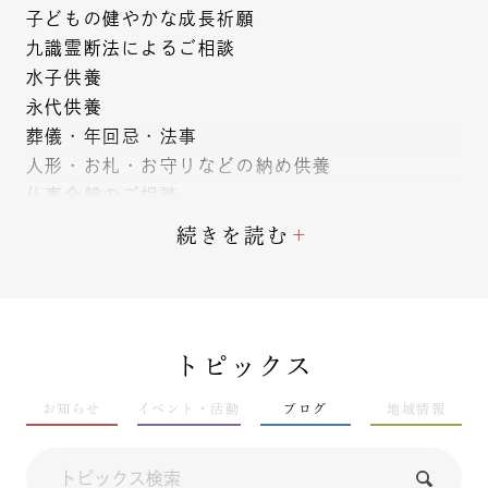
子どもの健やかな成長祈願
九識霊断法によるご相談
水子供養
永代供養
葬儀・年回忌・法事
人形・お札・お守りなどの納め供養
仏事全般のご相談
続きを読む
※法務のため住職が不在の場合があります。ご相
談・ご祈祷をご希望の際は、お電話などで事前に
ご予約ください。
トピックス
南無北辰妙見大菩薩について
お知らせ
イベント・活動
ブログ
地域情報
日精寺の南無北辰妙見大菩薩は、江戸時代後期に
弘前の法華信者・松屋新吉により奉納されたと伝