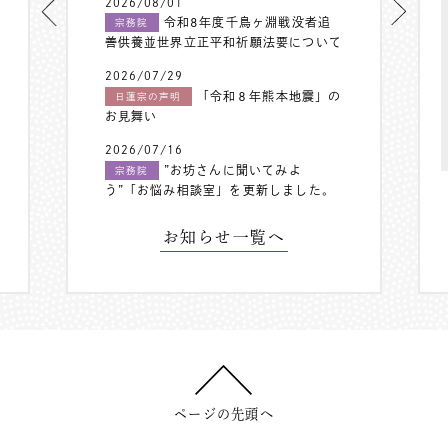
2026/08/01
令和8年度千鳥ヶ淵戦没者追
宗務院
善供養並世界立正平和祈願法要について
2026/07/29
「令和８年熊本地震」の
日蓮宗の声明
お見舞い
2026/07/16
”お坊さんに聞いてみよ
宗務院
う”「お悩み相談室」を更新しました。
お知らせ一覧へ
ページの先頭へ