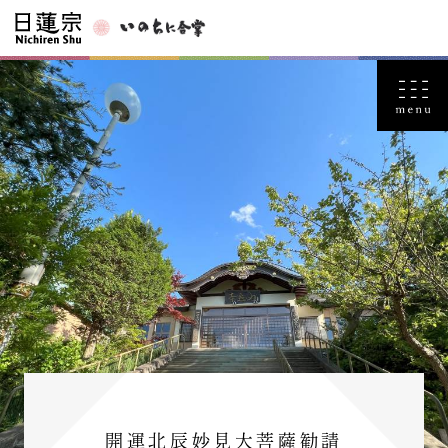
開運北辰妙見大菩薩勧請