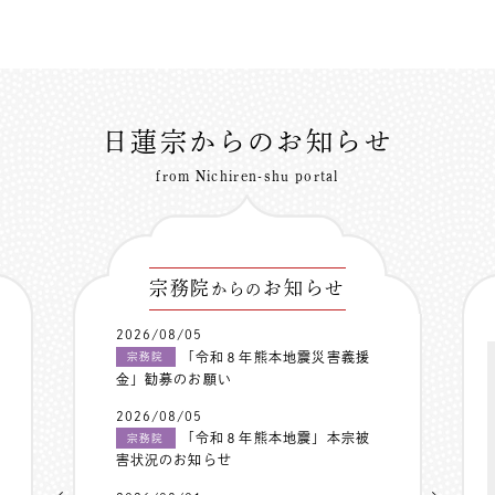
すか？ ー お問い
合わせより
はい、永代供養を承っており
ます。 ご先祖さまから連綿
と受け継いできたご供養。そ
日蓮宗からのお知らせ
のご供養を次…
from Nichiren-shu portal
詳しくはこちら
宗務院
お知らせ
からの
2026/08/05
「令和８年熊本地震災害義援
宗務院
金」勧募のお願い
2026/08/05
「令和８年熊本地震」本宗被
宗務院
害状況のお知らせ