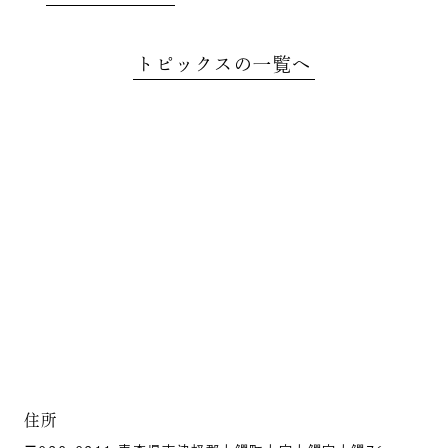
1月1日
元日祝祷会
トピックスの一覧へ
1月15日
初妙見講
3月上旬
大黒尊天祭
春彼岸・お盆・秋彼岸
施餓鬼供養会
7月下旬
鬼子母尊神・七面天女祭
住所
11月下旬