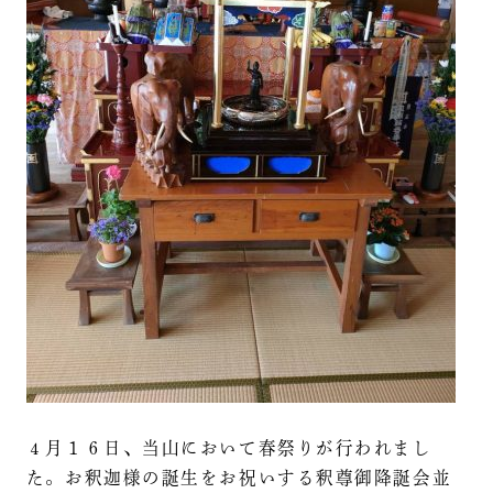
４月１６日、当山において春祭りが行われまし
た。お釈迦様の誕生をお祝いする釈尊御降誕会並