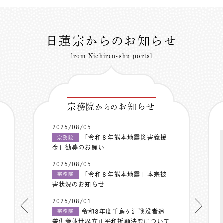
日蓮宗からのお知らせ
from Nichiren-shu portal
宗務院
お知らせ
からの
2026/08/05
「令和８年熊本地震災害義援
宗務院
金」勧募のお願い
2026/08/05
「令和８年熊本地震」本宗被
宗務院
害状況のお知らせ
2026/08/01
令和8年度千鳥ヶ淵戦没者追
宗務院
善供養並世界立正平和祈願法要について