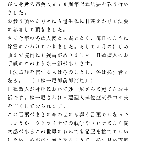
びに身延久遠会設立７０周年記念法要を執り行い
ました。
お参り頂いた方々にも誕生仏に甘茶をかけて法要
に参加して頂きました。
さて今年の冬は大変な大雪となり、毎日のように
除雪におわれておりました。そして４月のはじめ
頃まで境内にも残雪がありました。日蓮聖人のお
手紙にこのような一節があります。
「法華経を信ずる人は冬のごとし、冬は必ず春と
なる。」（『妙一尼御前御消息』）
日蓮聖人が身延において妙一尼さんに宛てたお手
紙です。妙一尼さんは日蓮聖人が佐渡流罪中に夫
を亡くしておられます。
この言葉がまさに今の世にも響く言葉ではないで
しょうか。ウクライナでの戦争やコロナにより閉
塞感があるこの世界においても希望を捨ててはい
けない。冬が必ず春となるように、必ず良い方向