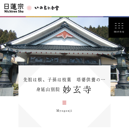
先祖は根、子孫は枝葉 塔婆供養の…
妙玄寺
身延山別院
Myogenji