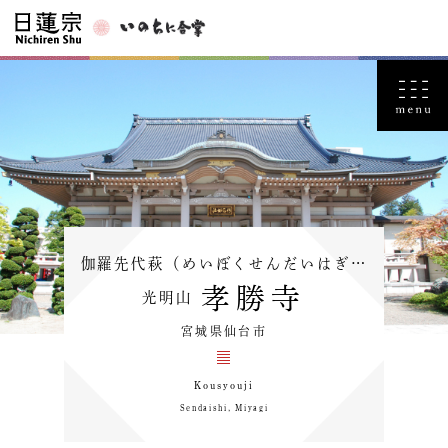
伽羅先代萩（めいぼくせんだいはぎ…
孝勝寺
光明山
宮城県仙台市
Kousyouji
Sendaishi, Miyagi