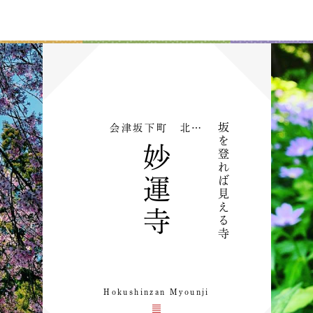
坂
会津坂下町 北…
を
妙
登
れ
ば
運
見
え
寺
る
寺
Hokushinzan Myounji