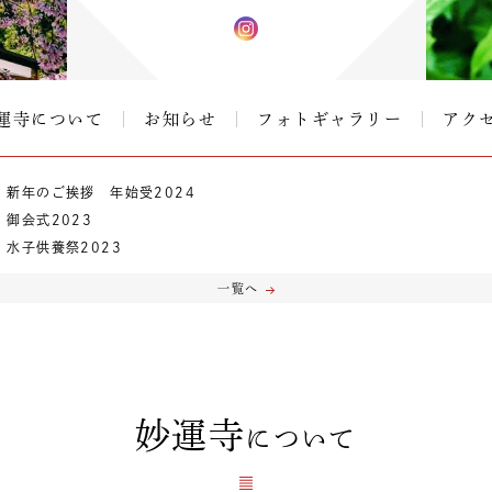
運寺について
お知らせ
フォトギャラリー
アク
新年のご挨拶 年始受2024
御会式2023
水子供養祭2023
一覧へ
妙運寺
について