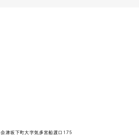
沼郡会津坂下町大字気多宮船渡口175