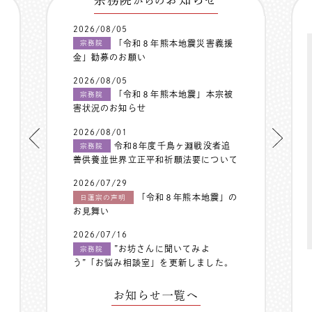
からの
2026/08/05
「令和８年熊本地震災害義援
宗務院
金」勧募のお願い
2026/08/05
「令和８年熊本地震」本宗被
宗務院
害状況のお知らせ
2026/08/01
令和8年度千鳥ヶ淵戦没者追
宗務院
善供養並世界立正平和祈願法要について
2026/07/29
「令和８年熊本地震」の
日蓮宗の声明
お見舞い
2026/07/16
”お坊さんに聞いてみよ
宗務院
う”「お悩み相談室」を更新しました。
お知らせ一覧へ