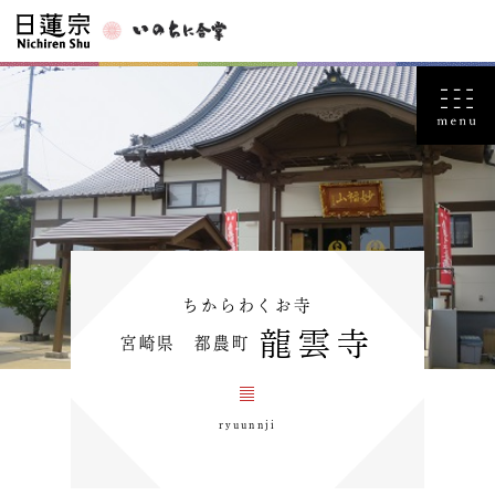
ちからわくお寺
龍雲寺
宮崎県 都農町
ryuunnji