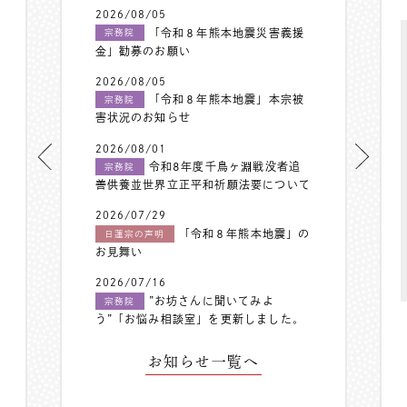
2026/08/05
「令和８年熊本地震災害義援
宗務院
金」勧募のお願い
2026/08/05
「令和８年熊本地震」本宗被
宗務院
害状況のお知らせ
2026/08/01
令和8年度千鳥ヶ淵戦没者追
宗務院
善供養並世界立正平和祈願法要について
2026/07/29
「令和８年熊本地震」の
日蓮宗の声明
お見舞い
2026/07/16
”お坊さんに聞いてみよ
宗務院
う”「お悩み相談室」を更新しました。
お知らせ一覧へ