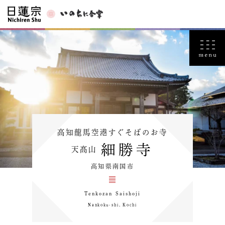
高知龍馬空港すぐそばのお寺
細勝寺
天髙山
高知県南国市
Tenkozan Saishoji
Nankoku-shi, Kochi