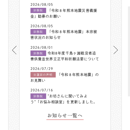
2026/08/05
「令和８年熊本地震災害義援
宗務院
金」勧募のお願い
2026/08/05
「令和８年熊本地震」本宗被
宗務院
害状況のお知らせ
2026/08/01
令和8年度千鳥ヶ淵戦没者追
宗務院
善供養並世界立正平和祈願法要について
2026/07/29
「令和８年熊本地震」の
日蓮宗の声明
お見舞い
2026/07/16
”お坊さんに聞いてみよ
宗務院
う”「お悩み相談室」を更新しました。
お知らせ一覧へ