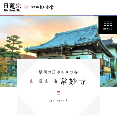
足利尊氏ゆかりの寺
常妙寺
山口県 山口市
Jyoumyouji