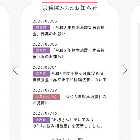
宗務院
お知らせ
からの
2026/08/05
「令和８年熊本地震災害義援
宗務院
金」勧募のお願い
2026/08/05
「令和８年熊本地震」本宗被
宗務院
害状況のお知らせ
2026/08/01
令和8年度千鳥ヶ淵戦没者追
宗務院
善供養並世界立正平和祈願法要について
2026/07/29
「令和８年熊本地震」の
日蓮宗の声明
お見舞い
2026/07/16
”お坊さんに聞いてみよ
宗務院
う”「お悩み相談室」を更新しました。