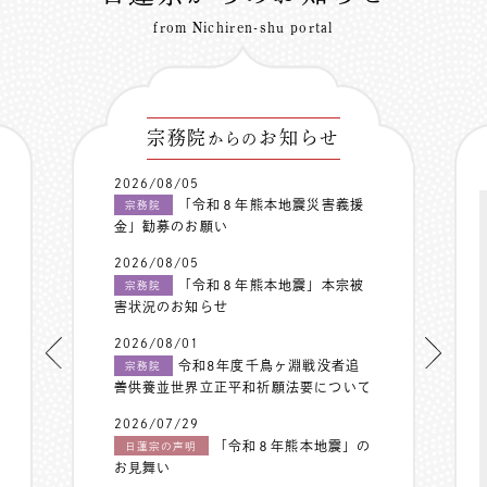
from Nichiren-shu portal
宗務院
お知らせ
からの
2026/08/05
「令和８年熊本地震災害義援
宗務院
金」勧募のお願い
2026/08/05
「令和８年熊本地震」本宗被
宗務院
害状況のお知らせ
2026/08/01
令和8年度千鳥ヶ淵戦没者追
宗務院
善供養並世界立正平和祈願法要について
2026/07/29
「令和８年熊本地震」の
日蓮宗の声明
お見舞い