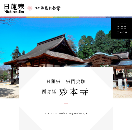
日蓮宗 宗門史跡
妙本寺
西身延
nisｈiminobu myouhonji