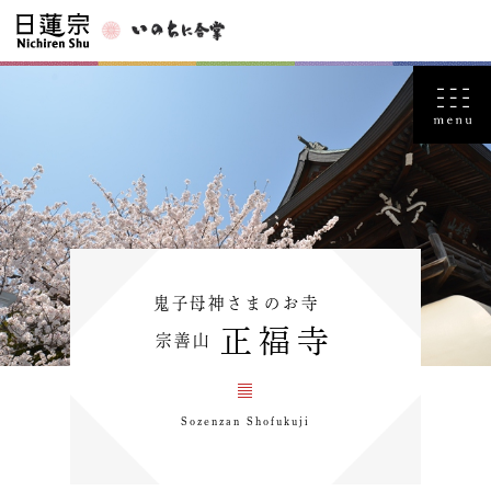
鬼子母神さまのお寺
正福寺
宗善山
Sozenzan Shofukuji