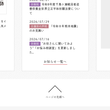
令和8年度千鳥ヶ淵戦没者追
宗務院
善供養並世界立正平和祈願法要につい
て
〟をイ
2026/07/29
人気メ
「令和８年熊本地震」
日蓮宗の声明
のお見舞い
2026/07/16
”お坊さんに聞いてみよ
宗務院
う”「お悩み相談室」を更新しまし
た。
お知らせ一覧へ
ページの先頭へ