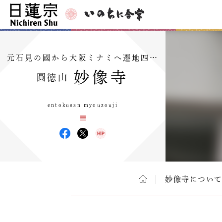
元石見の國から大阪ミナミへ遷地四…
妙像寺
圓徳山
entokusan myouzouji
妙像寺につい