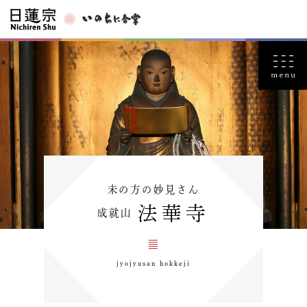
未の方の妙見さん
法華寺
成就山
jyojyusan hokkeji