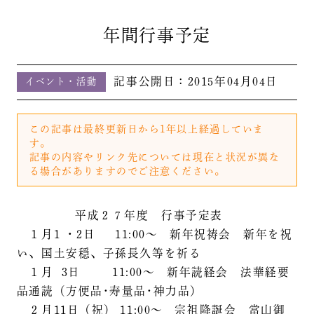
年間行事予定
記事公開日：
2015年04月04日
イベント・活動
この記事は最終更新日から1年以上経過していま
す。
記事の内容やリンク先については現在と状況が異な
る場合がありますのでご注意ください。
平成２７年度 行事予定表
１月1 ・2日 11:00～ 新年祝祷会 新年を祝
い、国土安穏、子孫長久等を祈る
１月 3日 11:00～ 新年読経会 法華経要
品通読（方便品･寿量品･神力品）
２月11日（祝） 11:00～ 宗祖降誕会 當山御