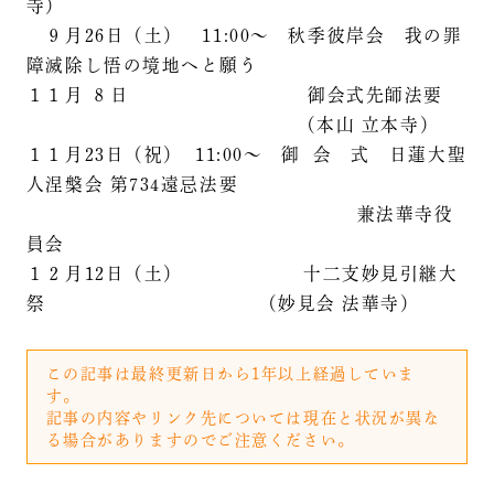
寺）
９月26日（土） 11:00～ 秋季彼岸会 我の罪
障滅除し悟の境地へと願う
１１月 ８日 御会式先師法要
（本山 立本寺）
１１月23日（祝） 11:00～ 御 会 式 日蓮大聖
人涅槃会 第734遠忌法要
兼法華寺役
員会
１２月12日（土） 十二支妙見引継大
祭 （妙見会 法華寺）
この記事は最終更新日から1年以上経過していま
す。
記事の内容やリンク先については現在と状況が異な
る場合がありますのでご注意ください。