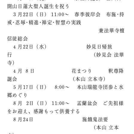
開山日蓮大聖人誕生を祝う
３月22日（日） 11:00～ 春季彼岸会 布施･持
戒･忍辱･精進･禅定･智慧の実践
兼法華寺檀
信徒総会
４月22日（水） 妙見日帰旅
行 （妙見会 法華
寺）
４月 ８日 花まつり 釈尊降
誕会 （本山 立本寺）
５月17日（日） 8:00～ 本山瑞龍寺団参と水
郷めぐり
８月 2日（日） 11:00～ 盂蘭盆会 ご先祖様
をお迎え、感謝もって供養する
８月24日 施餓鬼法要
（本山 立本