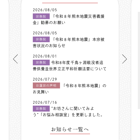
2026/08/05
「令和８年熊本地震災害義援
宗務院
金」勧募のお願い
2026/08/05
「令和８年熊本地震」本宗被
宗務院
害状況のお知らせ
2026/08/01
令和8年度千鳥ヶ淵戦没者追
宗務院
善供養並世界立正平和祈願法要について
2026/07/29
「令和８年熊本地震」の
日蓮宗の声明
お見舞い
2026/07/16
”お坊さんに聞いてみよ
宗務院
う”「お悩み相談室」を更新しました。
お知らせ一覧へ