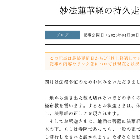
妙法蓮華経の持久走
ブログ
記事公開日：
2025年04月30日
この記事は最終更新日から1年以上経過して
記事の内容やリンク先については現在と状況
四月は法務多忙のためお休みをいただきま
地から涌き出た数え切れないほどの多くの
経布教を誓います。するとお釈迦さまは、
し、法華経の正しさを現されます。
そしてお釈迦さまは、地涌の菩薩に法華経
木の下。もしは寺院であっても、一般の家
し修行しなさいと説かれます。なぜならば