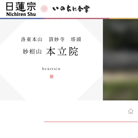
洛東本山 頂妙寺 塔頭
本立院
妙相山
honryuin