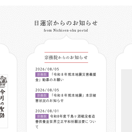
日蓮宗からのお知らせ
from Nichiren-shu portal
宗務院
お知らせ
からの
2026/08/05
「令和８年熊本地震災害義援
宗務院
金」勧募のお願い
2026/08/05
「令和８年熊本地震」本宗被
宗務院
害状況のお知らせ
2026/08/01
令和8年度千鳥ヶ淵戦没者追
宗務院
善供養並世界立正平和祈願法要につい
て