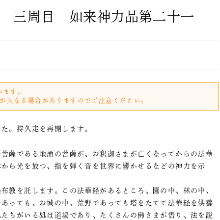
 三周目 如来神力品第二十一
います。
が異なる場合がありますのでご注意ください。
した。持久走を再開します。
菩薩である地涌の菩薩が、お釈迦さまが亡くなってからの法華
体から光を放つ、指を弾く音を世界に響かせるなどの神力を示
布教を託します。この法華経があるところ、園の中、林の中、
であっても、お城の中、荒野であっても塔をたてて法華経を供養
私たちがいる処は道場であり、たくさんの佛さまが悟り、法を説