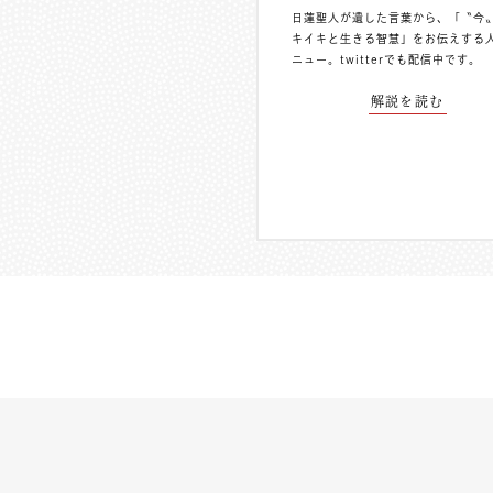
日蓮聖人が遺した言葉から、「〝今
キイキと生きる智慧」をお伝えする
ニュー。
twitterでも配信中
です。
解説を読む