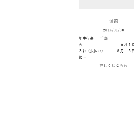
無題
2014/01/30
年中行事 千部
会 ６月１０日
入れ（虫払い） ８月 ３日
盆…
詳しくはこちら