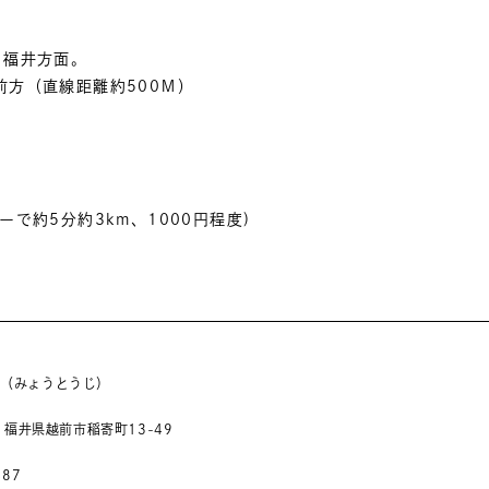
を福井方面。
前方（直線距離約500Ｍ）
）
で約5分約3km、1000円程度)
寺（みょうとうじ）
5 福井県越前市稲寄町13-49
487