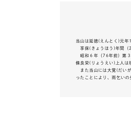
当山は延徳(えんとく)元年
享保(きょうほう)年間（2
昭和６年（76年前）第３３
條良栄(りょうえい)上人は
また当山には大覚(だいが
ったことにより、雨乞いの