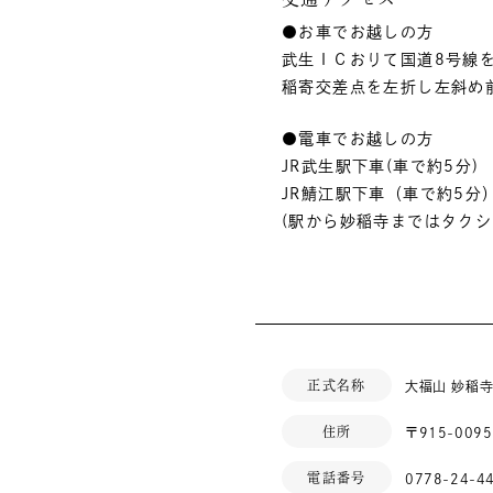
●お車でお越しの方
武生ＩＣおりて国道8号線
稲寄交差点を左折し左斜め
●電車でお越しの方
JR武生駅下車(車で約5分)
JR鯖江駅下車（車で約5分
(駅から妙稲寺まではタクシー
正式名称
大福山 妙稲
住所
〒915-009
電話番号
0778-24-4