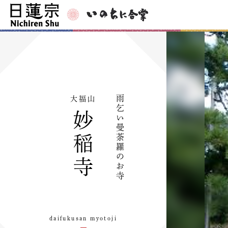
雨
大福山
乞
妙
い
曼
荼
稲
羅
の
寺
お
寺
daifukusan myotoji