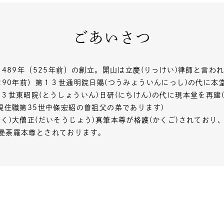
ごあいさつ
1489年（525年前）の創立。開山は立慶(りっけい)律師と言わ
90年前）第１３世通明院日賜(つうみょういんにっし)の代に本堂
世東昭院(とうしょういん)日研(にちけん)の代に現本堂を再建(
現住職第35世中條宏紹の曽祖父の弟であります)
く)大僧正(だいそうじょう)真筆本尊が格護(かくご)されており
曼荼羅本尊とされております。