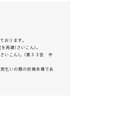
れております。
を再建(さいこん)。
さいこん)。(第３３世 中
、雨乞いの際の祈祷本尊であ