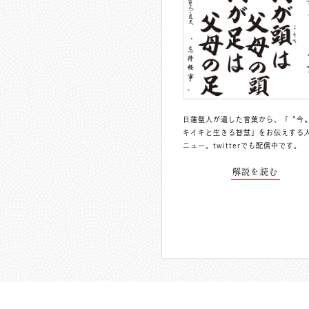
日蓮聖人が遺した言葉から、「〝今
キイキと生きる智慧」をお伝えする
ニュー。
twitterでも配信中
です。
解説を読む