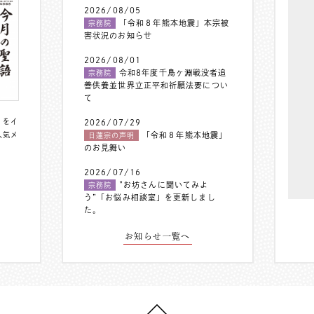
2026/08/05
「令和８年熊本地震」本宗被
宗務院
害状況のお知らせ
2026/08/01
令和8年度千鳥ヶ淵戦没者追
宗務院
善供養並世界立正平和祈願法要につい
て
〟をイ
2026/07/29
人気メ
「令和８年熊本地震」
日蓮宗の声明
のお見舞い
2026/07/16
”お坊さんに聞いてみよ
宗務院
う”「お悩み相談室」を更新しまし
た。
お知らせ一覧へ