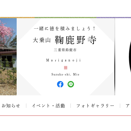
一緒に徳を積みましょう！
鞠鹿野寺
大乗山
三重県鈴鹿市
M a r i g a n o j i
Suzuka-shi, Mie
お知らせ
イベント・活動
フォトギャラリー
ア