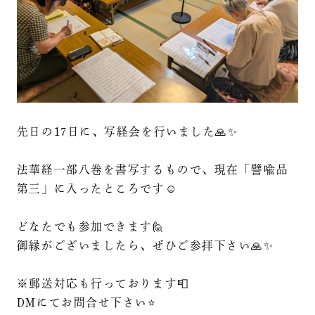
先日の17日に、写経会を行いました🙏✨⠀
⠀
法華経一部八巻を書写するもので、現在「譬喩品
第三」に入ったところです☺️⠀
⠀
どなたでも参加できます🙋⠀
御縁がございましたら、ぜひご参拝下さい🙏✨⠀
⠀
※郵送対応も行っております📮⠀
DMにてお問合せ下さい⭐⠀