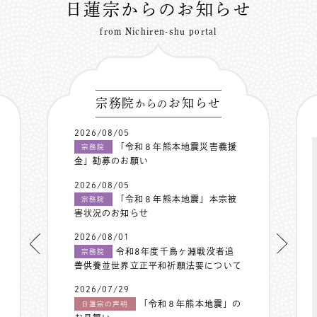
日蓮宗からのお知らせ
from Nichiren-shu portal
宗務院
お知らせ
からの
2026/08/05
「令和８年熊本地震災害義援
宗務院
金」勧募のお願い
2026/08/05
「令和８年熊本地震」本宗被
宗務院
害状況のお知らせ
2026/08/01
令和8年度千鳥ヶ淵戦没者追
宗務院
善供養並世界立正平和祈願法要について
2026/07/29
「令和８年熊本地震」の
日蓮宗の声明