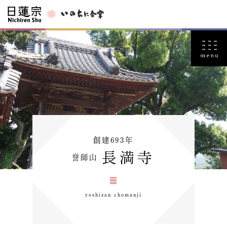
創建693年
長満寺
誉師山
yoshizan chomanji