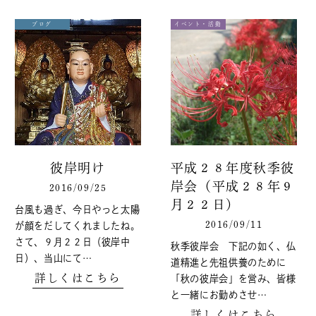
ブログ
イベント・活動
彼岸明け
平成２８年度秋季彼
岸会（平成２８年９
2016/09/25
月２２日）
台風も過ぎ、今日やっと太陽
2016/09/11
が顔をだしてくれましたね。
さて、９月２２日（彼岸中
秋季彼岸会 下記の如く、仏
日）、当山にて…
道精進と先祖供養のために
詳しくはこちら
「秋の彼岸会」を営み、皆様
と一緒にお勤めさせ…
詳しくはこちら