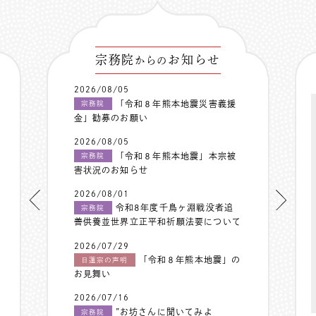
宗務院
お知らせ
からの
2026/08/05
「令和８年熊本地震災害義援
宗務院
金」勧募のお願い
2026/08/05
「令和８年熊本地震」本宗被
宗務院
害状況のお知らせ
2026/08/01
令和8年度千鳥ヶ淵戦没者追
宗務院
善供養並世界立正平和祈願法要について
2026/07/29
「令和８年熊本地震」の
日蓮宗の声明
お見舞い
2026/07/16
”お坊さんに聞いてみよ
宗務院