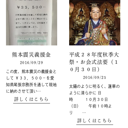
熊本震災義援金
平成２８年度秋季大
祭・お会式法要（１
2016/09/29
０月３０日）
この度、熊本震災の義援金と
2016/09/25
して ￥３３，５００－を愛
知県尾張宗務所を通して現地
太陽のように明るく、蓮華の
に納めさせて頂い…
ように清らかに 日
詳しくはこちら
時 １０月３０日
（日） 午前１０時よ
り …
詳しくはこちら