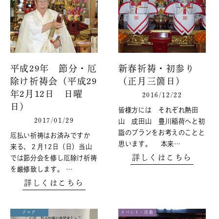
平成29年 節分・厄
新春祈祷・初参り
除け祈祷会（平成29
（正月三箇日）
年2月12日 日曜
2016/12/22
日）
皆様方には それぞれ熱田
2017/01/29
山 成田山 豊川稲荷へと初
詣のプランをお考えのことと
厄払い祈祷はお済みですか
思います。 本来…
来る、２月12日（日）当山
詳しくはこちら
では節分会を修し厄除け祈祷
を厳修致します。 …
詳しくはこちら
ブログ
イベント・活動