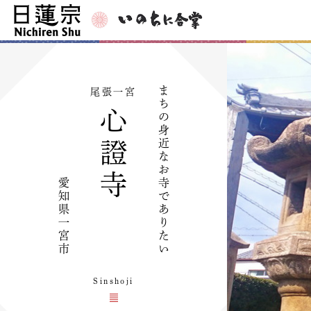
ま
尾張一宮
ち
心
の
身
近
證
な
お
寺
愛
寺
知
で
県
あ
一
り
宮
た
市
い
Sinshoji