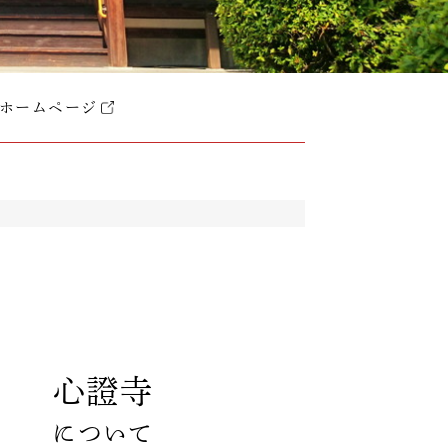
ホームページ
心證寺
について