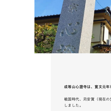
成等山心證寺は、寛文元年(
戦国時代、苅安賀（現在の
しました。