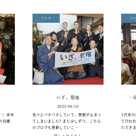
ブログ
ブ
いざ、聖地
一
2023/06/10
！ 本年
色々とバタバタしていて、更新が止まっ
3月末の
の目標
てしまいました? また少しずつ、こちら
て行わ
のブログも更新していこ…
ただきま
詳しくはこちら