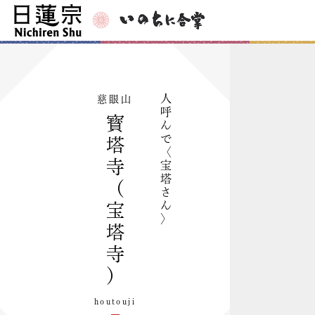
人
慈眼山
呼
寳
ん
で
塔
〈
寺
宝
塔
（
さ
ん
宝
〉
塔
寺
）
houtouji