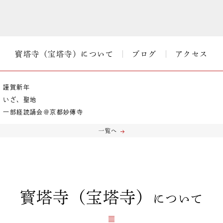
寳塔寺（宝塔寺）について
ブログ
アクセス
謹賀新年
いざ、聖地
一部経読誦会＠京都妙傳寺
一覧へ
寳塔寺（宝塔寺）
について