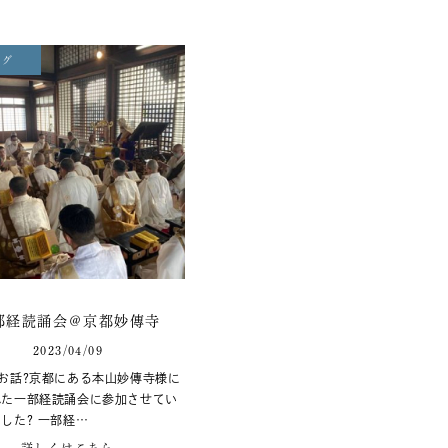
ログ
部経読誦会＠京都妙傳寺
2023/04/09
お話?京都にある本山妙傳寺様に
れた一部経読誦会に参加させてい
した? 一部経…
詳しくはこちら