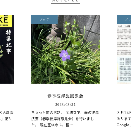
ブログ
ブ
春季彼岸施餓鬼会
2023/03/31
名古屋青
ちょっと前のお話。 宝塔寺で、春の彼岸
３月14
ニ」第5
法要（春季彼岸施餓鬼会）を行いまし
あります
た。 現在宝塔寺は、檀…
Goog