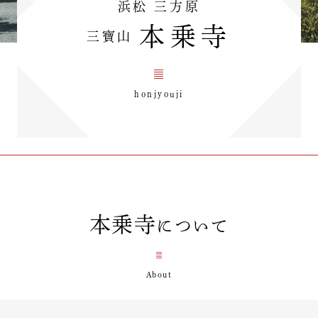
浜松 三方原
本乗寺
三寶山
honjyouji
本乗寺
について