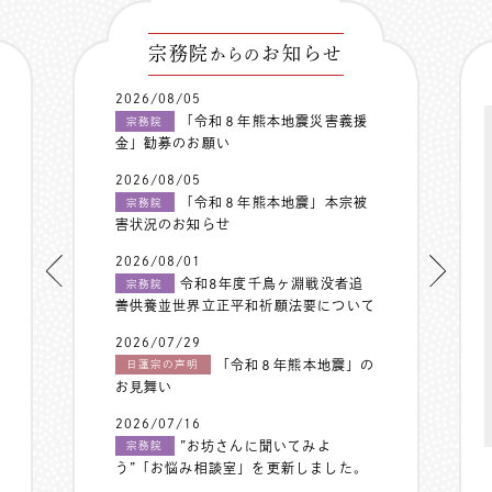
宗務院
お知らせ
からの
2026/08/05
「令和８年熊本地震災害義援
宗務院
金」勧募のお願い
2026/08/05
「令和８年熊本地震」本宗被
宗務院
害状況のお知らせ
2026/08/01
令和8年度千鳥ヶ淵戦没者追
宗務院
善供養並世界立正平和祈願法要について
2026/07/29
「令和８年熊本地震」の
日蓮宗の声明
お見舞い
2026/07/16
”お坊さんに聞いてみよ
宗務院
う”「お悩み相談室」を更新しました。