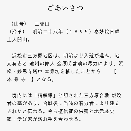
ごあいさつ
（山号） 三寶山
（沿革） 明治二十八年（１８９５）泰妙院日輝
上人開山。
浜松市三方原地区は、明治より入殖が進み、地
元有志と 遠州の偉人 金原明善翁の尽力により、浜
松・妙恩寺塔中 本乗坊を移したことから 【
本 乗 寺 】となる。
境内には「精鎮塚」と記された三方原合戦 戦没
者の墓があり、合戦後に当時の有力者により建立
されたと伝わる。今も檀信徒の供養と地元歴史
家・愛好家が訪れ手を合わせる。