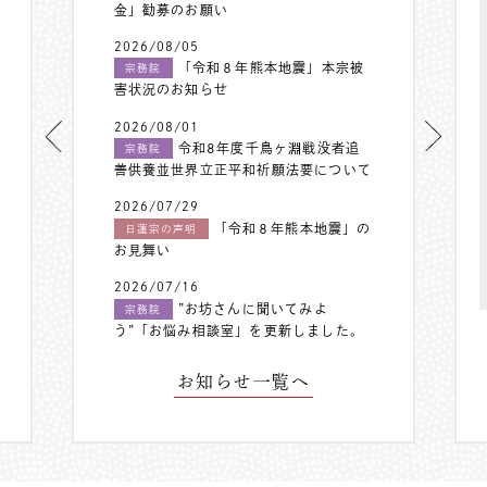
金」勧募のお願い
2026/08/05
「令和８年熊本地震」本宗被
宗務院
害状況のお知らせ
2026/08/01
令和8年度千鳥ヶ淵戦没者追
宗務院
善供養並世界立正平和祈願法要について
2026/07/29
「令和８年熊本地震」の
日蓮宗の声明
お見舞い
2026/07/16
”お坊さんに聞いてみよ
宗務院
う”「お悩み相談室」を更新しました。
お知らせ一覧へ