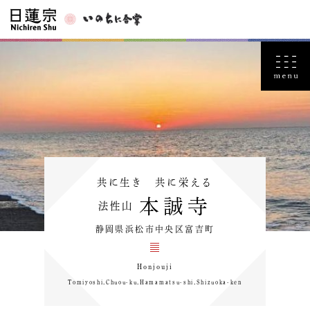
共に生き 共に栄える
本誠寺
法性山
静岡県浜松市中央区富吉町
Honjouji
Tomiyoshi,Chuou-ku,Hamamatsu-shi,Shizuoka-ken