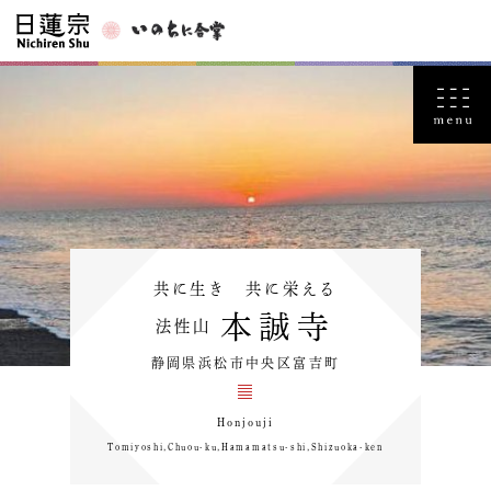
共に生き 共に栄える
本誠寺
法性山
静岡県浜松市中央区富吉町
Honjouji
Tomiyoshi,Chuou-ku,Hamamatsu-shi,Shizuoka-ken