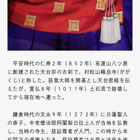
平安時代の仁寿２年（８５２年）有渡山八ツ原
に創建された天台宗の古刹で、村松山峨岳寺(がが
くじ)と称した。慈覚大師を開基とし天台密経を伝
えたが、寛弘８年（１０１１年）土石流で崩壊し
てから現在地へ遷った。
鎌倉時代の文永９年（１２７２年）に日蓮聖人
の弟子、中老僧治部阿闍梨日位上人が当地を弘教
し、当時の寺主、慈証尊者が入門、この時から本
化門下の道場となる。慈証尊者は日受と法号を改