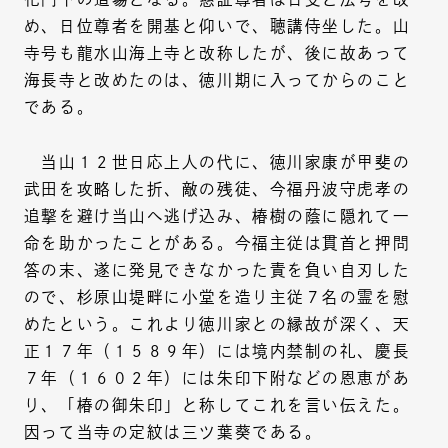
め、日位尊者を開基と仰いで、聴講侍坐した。山
寺号も龍水山海上寺と改称したが、後に故あって
海長寺と改めたのは、徳川期に入ってからのこと
である。
当山１２世日応上人の代に、徳川家康が甲斐の
武田を攻略した折、敵の残徒、今福丹波守虎孝の
追撃を避け当山へ逃げ込み、椿樹の蔭に隠れて一
命を助かったことがある。今福主従は貫首と押問
答の末、遂に発見できなかった責を負い自刃した
ので、杉原山堤畔に小堂を造り主従７名の霊を慰
めたという。これより徳川家との縁故が深く、天
正１７年（１５８９年）には境内禁制の礼、慶長
７年（１６０２年）には朱印下附などの恩恵があ
り、「椿の御朱印」と称してこれを言い伝えた。
因って当寺の定紋は三ツ葉葵である。