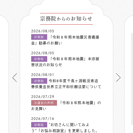
宗務院
お知らせ
からの
2026/08/05
「令和８年熊本地震災害義援
宗務院
金」勧募のお願い
2026/08/05
「令和８年熊本地震」本宗被
宗務院
害状況のお知らせ
2026/08/01
令和8年度千鳥ヶ淵戦没者追
宗務院
善供養並世界立正平和祈願法要について
2026/07/29
「令和８年熊本地震」の
日蓮宗の声明
お見舞い
2026/07/16
”お坊さんに聞いてみよ
宗務院
う”「お悩み相談室」を更新しました。