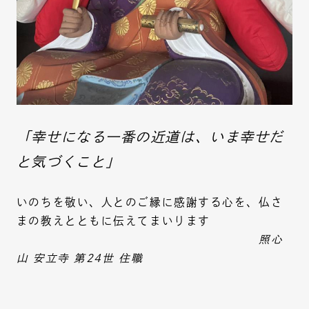
「幸せになる一番の近道は、いま幸せだ
と気づくこと」
いのちを敬い、人とのご縁に感謝する心を、仏さ
まの教えとともに伝えてまいります
照心
山 安立寺 第24世 住職