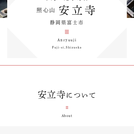
安立寺
照心山
静岡県富士市
Anryuuji
Fuji-si,Shizuoka
安立寺
について