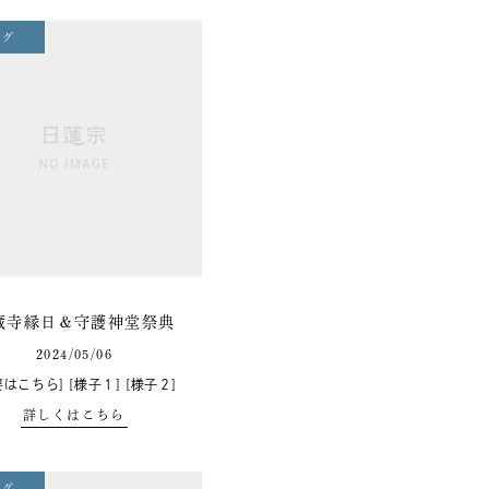
ログ
蔵寺縁日＆守護神堂祭典
2024/05/06
要はこちら] [様子１] [様子２]
詳しくはこちら
ログ