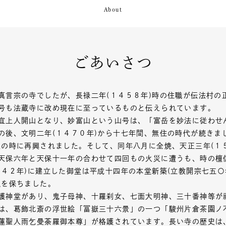
ごあいさつ
真言宗の寺でしたが、長禄二年(１４５８年)時の住職が伝法村の
号も法蔵寺に改め現在に至っているものと伝えられています。
宜上人開山となり、妙富山という山号は、「富岳を妙法に従わせ
の後、文明二年(１４７０年)から十七年間、無住の時代が続きま
人の時に再興されました。そして、同年八月に全焼、天正三年(１
天保六年と天保十一年の合わせて四回もの火災に遭うも、時の檀
８４２年)に建立した御堂は平成十四年の本堂新築(立教開宗七五
観を保ちました。
神堂があり、鬼子母神、十羅刹女、七面大明神、三十番神等が
は、葛飾北斎の浮世絵「冨嶽三十六景」の一つ「駿州片倉茶園ノ
蓮聖人雨乞曼荼羅御本尊」が格護されています。長い寺の歴史は