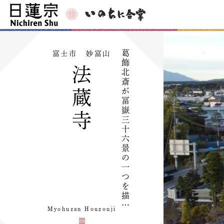
葛
富士市 妙富山
飾
法
北
斎
が
蔵
冨
嶽
寺
三
十
六
景
の
一
つ
を
描
…
Myohuzan Houzouji