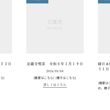
月２２日
法蔵寺喫茶 令和６年１月１９日
縁日＆
３１日
2024/05/06
ら]
[概要はこちら] [様子はこちら]
[概要は
詳しくはこちら
め、様