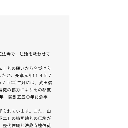
正法寺で、法論を戦わせて
ん」との願いから名づけら
したが、長享元年(１４８７
５７５年)二月には、武田信
信徒の協力によりその都度
〇年・開創五五〇年記念事
祀られています。また、山
不二」の描写地との伝承が
、歴代住職と法蔵寺檀信徒