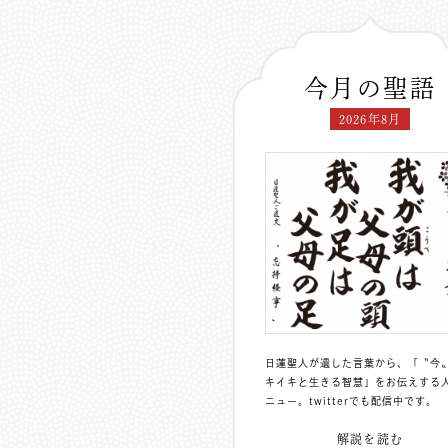
今月の聖語
2026年8月
日蓮聖人が遺した言葉から、「〝今
キイキと生きる智慧」をお伝えする
ニュー。
twitterでも配信中
です。
解説を読む