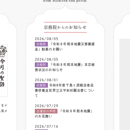
from Nichiren-shu portal
宗務院
お知らせ
からの
2026/08/05
「令和８年熊本地震災害義援
宗務院
金」勧募のお願い
2026/08/05
「令和８年熊本地震」本宗被
宗務院
害状況のお知らせ
2026/08/01
令和8年度千鳥ヶ淵戦没者追
宗務院
善供養並世界立正平和祈願法要につい
て
〟をイ
2026/07/29
人気メ
「令和８年熊本地震」
日蓮宗の声明
のお見舞い
2026/07/16