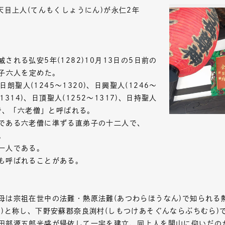
天目上人(てんもくしょうにん)が永仁2年
される弘安5年(1282)10月13日の5日前の
弟子六人を定めた。
、日朗聖人(1245～1320)、日興聖人(1246～
～1314)、日頂聖人(1252～1317)、日持聖人
人で、「六老僧」と呼ばれる。
である六老僧に準ずる直弟子の十二人で、
。
一人である。
も呼ばれることがある。
母は宗祖在世中の法難・熱原法難(あつわらほうなん)で知られる
り)と称し、下野安蘇郡奈良渕村(しもつけあそぐんならぶちむら)
田部源五郎光盛が帰依して一宇を建立、同上人を開山に仰いだの