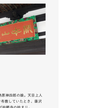
熱原神四郎の娘。天目上人
で布教していたとき、唐沢
が妙顕寺の始まり。