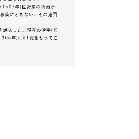
(1507年)佐野家の祈願所
日山移築にともない、その鬼門
てを焼失した。現在の堂宇(ど
308年)に81歳をもってこ