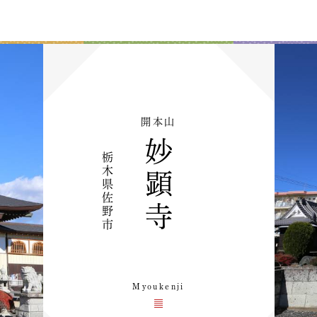
開本山
妙
栃
木
顕
県
佐
寺
野
市
Myoukenji