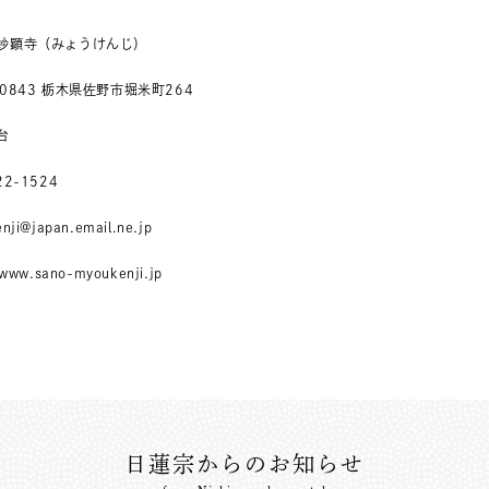
 妙顕寺（みょうけんじ）
-0843 栃木県佐野市堀米町264
台
22-1524
nji@japan.email.ne.jp
/www.sano-myoukenji.jp
日蓮宗からのお知らせ