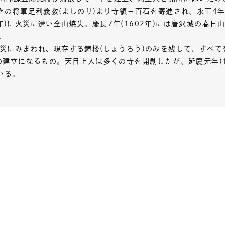
、ときの将軍足利義教(よしのり)より寺領三百石を寄進され、永正4年
4年)に火災に遭い全山焼失。慶長7年(1602年)には唐沢城の春
。
び火災にみまわれ、現存する鐘楼(しょうろう)のみを残して、すべ
年)の建立になるもの。天目上人は多くの寺を開創したが、延慶元年(1
いる。