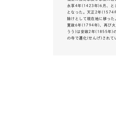
永享4年(1423年)6月
となった。天正2年(157
除けとして現在地に移った
寛政6年(1794年)、再
うう)は安政2年(1855
の寺で遷化(せんげ)されて