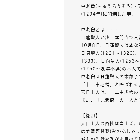
中老僧(ちゅうろうそう)・
(1294年)に開創した寺。
中老僧とは・・・
日蓮聖人が池上本門寺で入滅
10月8日、日蓮聖人は本
日昭聖人(1221～1323)
1333)、日向聖人(1253
(1250～没年不詳)の六
中老僧は日蓮聖人の本弟子
「十二中老僧」と呼ばれる
天目上人は、十二中老僧の
また、「九老僧」の一人と
【縁起】
天目上人の俗性は畠山氏、
は美濃阿闍梨(みのあじゃ
城主の佐野家及び家臣の若