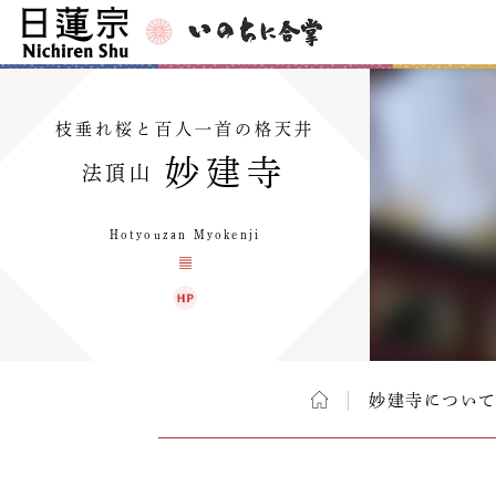
枝垂れ桜と百人一首の格天井
妙建寺
法頂山
Hotyouzan Myokenji
妙建寺につい