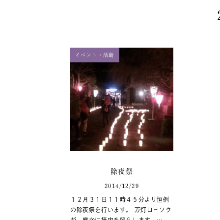
イベント・活動
除夜祭
2014/12/29
１２月３１日１１時４５分より恒例
の除夜祭を行います。 万灯ロ－ソク