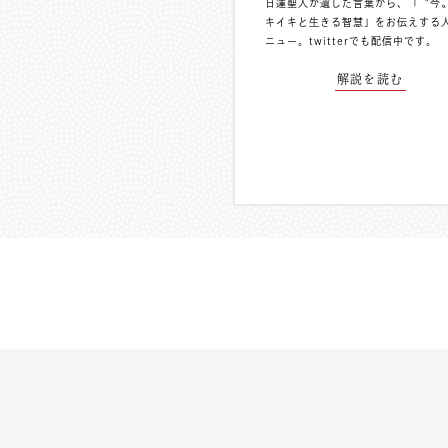
日蓮聖人が遺した言葉から、「〝今
キイキと生きる智慧」をお伝えする
ニュー。
twitterでも配信中
です。
解説を読む