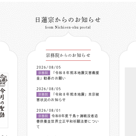
日蓮宗からのお知らせ
from Nichiren-shu portal
宗務院
お知らせ
からの
2026/08/05
「令和８年熊本地震災害義援
宗務院
金」勧募のお願い
2026/08/05
「令和８年熊本地震」本宗被
宗務院
害状況のお知らせ
2026/08/01
令和8年度千鳥ヶ淵戦没者追
宗務院
善供養並世界立正平和祈願法要につい
て