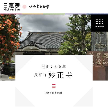
開山７５０年
妙正寺
長宮山
Myoushouji