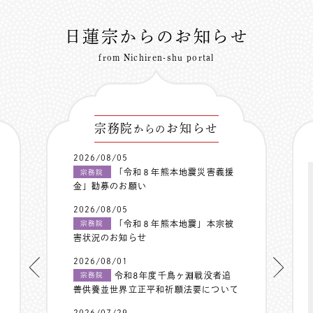
日蓮宗からのお知らせ
from Nichiren-shu portal
宗務院
お知らせ
からの
2026/08/05
「令和８年熊本地震災害義援
宗務院
金」勧募のお願い
2026/08/05
「令和８年熊本地震」本宗被
宗務院
害状況のお知らせ
2026/08/01
令和8年度千鳥ヶ淵戦没者追
宗務院
善供養並世界立正平和祈願法要について
2026/07/29