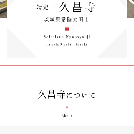
久昌寺
靖定山
茨城県常陸太田市
Seiteizan Kyuusyouji
HitachiOtashi, Ibaraki
久昌寺
について