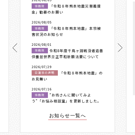
「令和８年熊本地震災害義援
宗務院
金」勧募のお願い
2026/08/05
「令和８年熊本地震」本宗被
宗務院
害状況のお知らせ
2026/08/01
令和8年度千鳥ヶ淵戦没者追善
宗務院
供養並世界立正平和祈願法要について
2026/07/29
「令和８年熊本地震」の
日蓮宗の声明
お見舞い
2026/07/16
”お坊さんに聞いてみよ
宗務院
う”「お悩み相談室」を更新しました。
お知らせ一覧へ