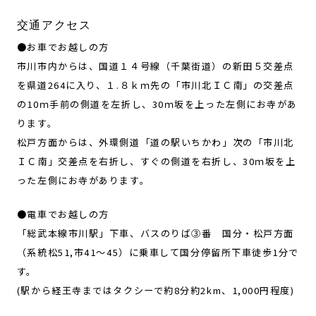
交通アクセス
●お車でお越しの方
市川市内からは、国道１４号線（千葉街道）の新田５交差点
を県道264に入り、１.８ｋｍ先の「市川北ＩＣ南」の交差点
の10ｍ手前の側道を左折し、30ｍ坂を上った左側にお寺があ
ります。
松戸方面からは、外環側道「道の駅いちかわ」次の「市川北
ＩＣ南」交差点を右折し、すぐの側道を右折し、30ｍ坂を上
った左側にお寺があります。
●電車でお越しの方
「総武本線市川駅」下車、バスのりば③番 国分・松戸方面
（系統松51,市41～45）に乗車して国分停留所下車徒歩1分で
す。
(駅から経王寺まではタクシーで約8分約2km、1,000円程度)