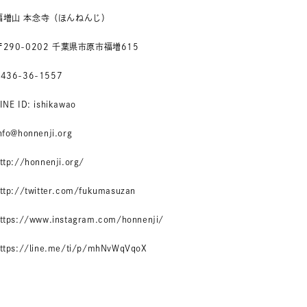
福増山 本念寺（ほんねんじ）
〒290-0202 千葉県市原市福増615
0436-36-1557
INE ID: ishikawao
nfo@honnenji.org
ttp://honnenji.org/
ttp://twitter.com/fukumasuzan
ttps://www.instagram.com/honnenji/
ttps://line.me/ti/p/mhNvWqVqoX