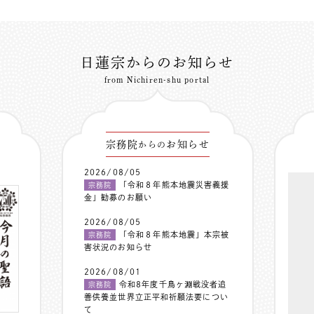
日蓮宗からのお知らせ
from Nichiren-shu portal
宗務院
お知らせ
からの
2026/08/05
「令和８年熊本地震災害義援
宗務院
金」勧募のお願い
2026/08/05
「令和８年熊本地震」本宗被
宗務院
害状況のお知らせ
2026/08/01
令和8年度千鳥ヶ淵戦没者追
宗務院
善供養並世界立正平和祈願法要につい
て