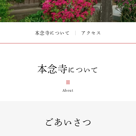
本念寺について
アクセス
本念寺
について
ごあいさつ