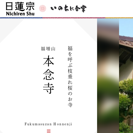
福
福増山
を
本
呼
ぶ
枝
念
垂
れ
寺
桜
の
お
寺
Fukumasuzan Honnenji