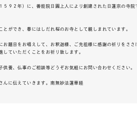
５９２年）に、善能院日圓上人により創建された日蓮宗の寺院
ことができ、春にはしだれ桜のお寺として親しまれています。
お題目をお唱えして、お釈迦様、ご先祖様に感謝の祈りをささ
進していただくことをお祈り致します。
子供養、仏事のご相談等どうぞお気軽にお問い合わせください。
さんに伝えていきます。南無妙法蓮華経