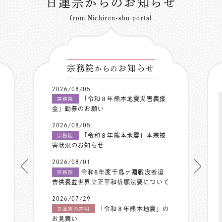
日蓮宗からのお知らせ
from Nichiren-shu portal
宗務院
お知らせ
からの
2026/08/05
「令和８年熊本地震災害義援
宗務院
金」勧募のお願い
2026/08/05
「令和８年熊本地震」本宗被
宗務院
害状況のお知らせ
2026/08/01
令和8年度千鳥ヶ淵戦没者追
宗務院
善供養並世界立正平和祈願法要について
2026/07/29
「令和８年熊本地震」の
日蓮宗の声明
お見舞い