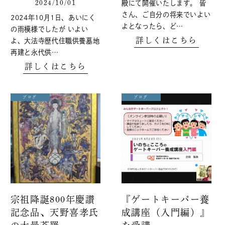
2024/10/01
殿にて開催いたします。 皆
さん、ご自分の将来でいよい
2024年10月1日、あいにく
よとなったら、ど…
の雨模様でしたが いよい
詳しくはこちら
よ、大法寺歴代住職供養墓地
再建と永代供…
詳しくはこちら
ブログ
ブログ
宗祖降誕800年慶讃
『ゲートキーパー養
記念品、天野喜孝氏
成講座（入門編）』