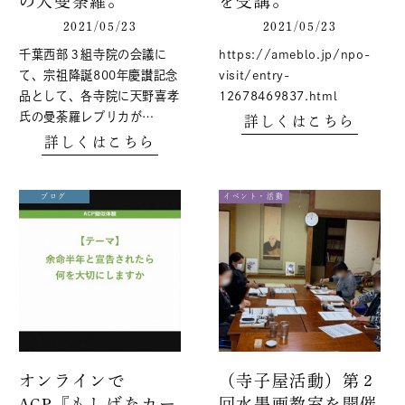
の大曼荼羅。
を受講。
2021/05/23
2021/05/23
千葉西部３組寺院の会議に
https://ameblo.jp/npo-
て、宗祖降誕800年慶讃記念
visit/entry-
品として、各寺院に天野喜孝
12678469837.html
氏の曼荼羅レプリカが…
詳しくはこちら
詳しくはこちら
ブログ
イベント・活動
オンラインで
（寺子屋活動）第２
ACP『もしばなカー
回水墨画教室を開催