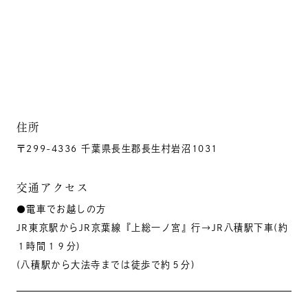
住所
〒299-4336 千葉県長生郡長生村岩沼1031
交通アクセス
●電車でお越しの方
JR東京駅からJR京葉線『上総一ノ宮』行→JR八積駅下車(約
１時間１９分)
(八積駅から大法寺までは徒歩で約５分)