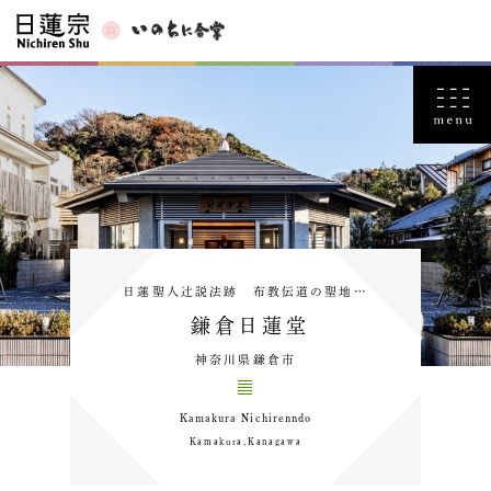
日蓮聖人辻説法跡 布教伝道の聖地…
鎌倉日蓮堂
神奈川県鎌倉市
Kamakura Nichirenndo
Kamakura,Kanagawa