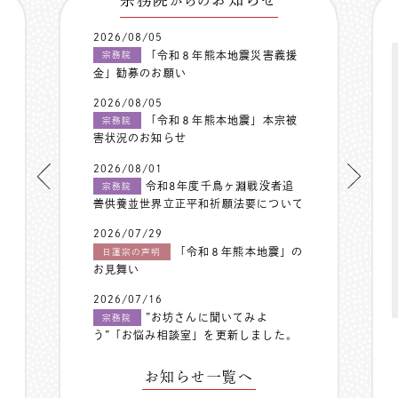
からの
2026/08/05
「令和８年熊本地震災害義援
宗務院
金」勧募のお願い
2026/08/05
「令和８年熊本地震」本宗被
宗務院
害状況のお知らせ
2026/08/01
令和8年度千鳥ヶ淵戦没者追
宗務院
善供養並世界立正平和祈願法要について
2026/07/29
「令和８年熊本地震」の
日蓮宗の声明
お見舞い
2026/07/16
”お坊さんに聞いてみよ
宗務院
う”「お悩み相談室」を更新しました。
お知らせ一覧へ