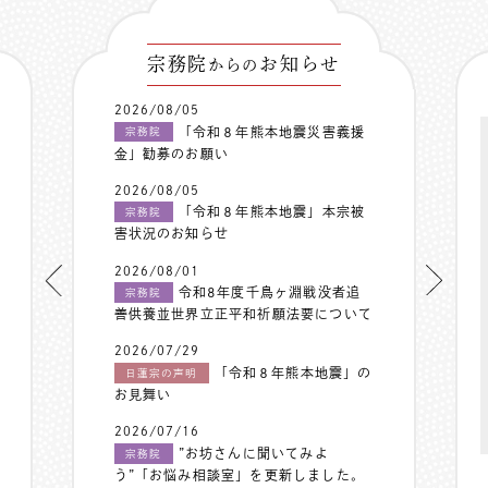
宗務院
お知らせ
からの
2026/08/05
「令和８年熊本地震災害義援
宗務院
金」勧募のお願い
2026/08/05
「令和８年熊本地震」本宗被
宗務院
害状況のお知らせ
2026/08/01
令和8年度千鳥ヶ淵戦没者追
宗務院
善供養並世界立正平和祈願法要について
2026/07/29
「令和８年熊本地震」の
日蓮宗の声明
お見舞い
2026/07/16
”お坊さんに聞いてみよ
宗務院
う”「お悩み相談室」を更新しました。