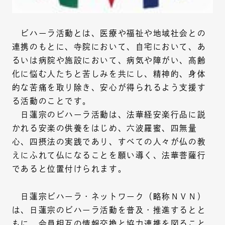
ビハーラ活動とは、医療や福祉や地域社会との
連携のもとに、寺院において、自宅において、あ
るいは病院や施設において、病気や障がい、高齢
化に悩む人たちと苦しみを共にし、精神的、身体
的な苦痛を取り除き、安心が得られるよう支援す
る活動のことです。
日蓮宗のビハーラ活動は、法華経安楽行品に説
かれる安楽の供養をはじめ、六波羅蜜、四無量
心、四摂法の実践であり、すべての人々が仏の教
えにふれて仏になることを願い導く、法華菩薩行
であると位置付けられます。
日蓮宗ビハーラ・ネットワーク（略称ＮＶＮ）
は、日蓮宗のビハーラ活動を普及・推進するとと
もに、会員相互の情報交換と協力連携を図ること