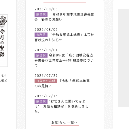
2026/08/05
「令和８年熊本地震災害義援
宗務院
金」勧募のお願い
2026/08/05
「令和８年熊本地震」本宗被
宗務院
害状況のお知らせ
2026/08/01
令和8年度千鳥ヶ淵戦没者追
宗務院
善供養並世界立正平和祈願法要につい
て
〟をイ
2026/07/29
人気メ
「令和８年熊本地震」
日蓮宗の声明
のお見舞い
2026/07/16
”お坊さんに聞いてみよ
宗務院
う”「お悩み相談室」を更新しまし
た。
お知らせ一覧へ