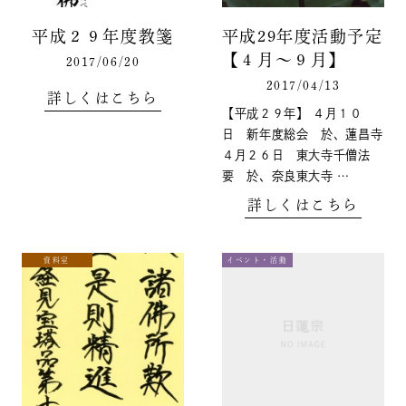
平成２９年度教箋
平成29年度活動予定
【４月～９月】
2017/06/20
2017/04/13
詳しくはこちら
【平成２９年】 ４月１０
日 新年度総会 於、蓮昌寺
４月２６日 東大寺千僧法
要 於、奈良東大寺 …
詳しくはこちら
資料室
イベント・活動