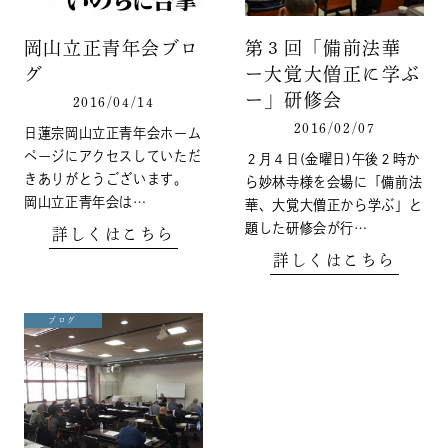
岡山立正青年会ブロ
第３回「備前法華
グ
ー大覚大僧正に学ぶ
ー」研修会
2016/04/14
2016/02/07
日蓮宗岡山立正青年会ホーム
ページにアクセスしていただ
２月４日(金曜日)午後２時か
きありがとうございます。
ら妙林寺様を会場に「備前法
岡山立正青年会は…
華、大覚大僧正から学ぶ」と
題した研修会が行…
詳しくはこちら
詳しくはこちら
ブログ