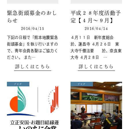
緊急街頭募金のおし
平成２８年度活動予
らせ
定【４月～９月】
2016/04/15
2016/04/14
下記の日程で「熊本地震緊急
４月１１日 新年度総会
街頭募金」を執り行いますの
於、蓮昌寺 ４月２６日 東
で、青年会員各聖はご協力く
大寺千僧法要 於、奈良東
ださい。 また…
大寺 ４月２８日 …
詳しくはこちら
詳しくはこちら
ブログ
ブログ