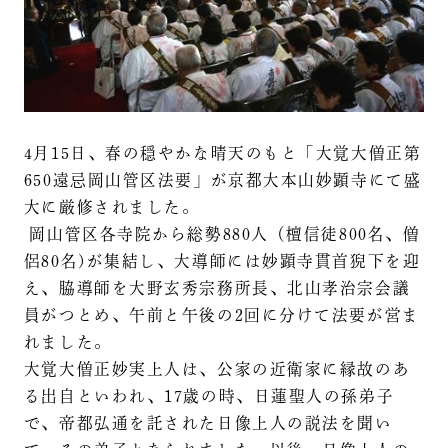
4月15日、春の穏やかな晴天のもと「大覚大僧正第
650遠忌岡山管区法要」が京都大本山妙顕寺にて盛
大に厳修されました。
岡山管区各寺院から総勢880人（檀信徒800名、僧
侶80名)が集結し、大導師には妙顕寺貫首猊下を迎
え、脇導師を大野玄秀宗務所長、北山孝治宗会議
員がつとめ、午前と午後の2回に分けて法要が営ま
れました。
大覚大僧正妙実上人は、公家の近衛家に縁故のあ
る出自といわれ、17歳の時、日蓮聖人の孫弟子
で、帝都弘通を託された日像上人の説法を聞い