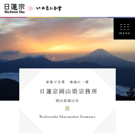
家族で合掌 地域に一善
日蓮宗岡山県宗務所
岡山県岡山市
Nichirenshu Okayamaken Syumusyo