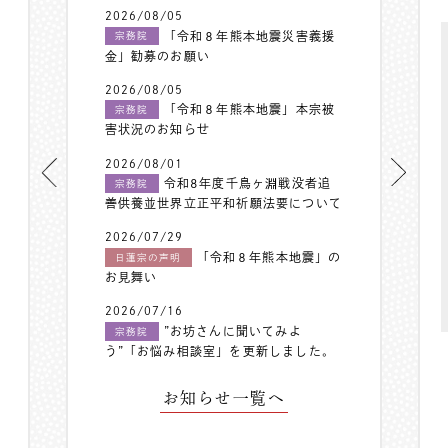
2026/08/05
「令和８年熊本地震災害義援
宗務院
金」勧募のお願い
2026/08/05
「令和８年熊本地震」本宗被
宗務院
害状況のお知らせ
2026/08/01
令和8年度千鳥ヶ淵戦没者追
宗務院
善供養並世界立正平和祈願法要について
2026/07/29
「令和８年熊本地震」の
日蓮宗の声明
お見舞い
2026/07/16
”お坊さんに聞いてみよ
宗務院
う”「お悩み相談室」を更新しました。
お知らせ一覧へ