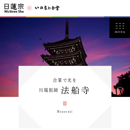
合掌で光を
法船寺
川端祖師
Housenji