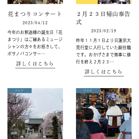
花まつりコンサート
２月２３日帰山奉告
式
2023/04/12
2023/02/19
今年のお釈迦様の誕生日「花
まつり」はご縁あるミュージ
昨年１１月１日より日蓮宗大
シャンの方々をお招きして、
荒行堂に入行していた副住職
ボサノバコンサー…
です。おかげさまで無事に修
行を終え２月２３…
詳しくはこちら
詳しくはこちら
ブログ
ブログ