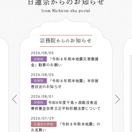
日蓮宗からのお知らせ
from Nichiren-shu portal
宗務院
お知らせ
からの
2026/08/05
「令和８年熊本地震災害義援
宗務院
金」勧募のお願い
2026/08/05
「令和８年熊本地震」本宗被
宗務院
害状況のお知らせ
2026/08/01
令和8年度千鳥ヶ淵戦没者追
宗務院
善供養並世界立正平和祈願法要について
2026/07/29
「令和８年熊本地震」の
日蓮宗の声明
お見舞い