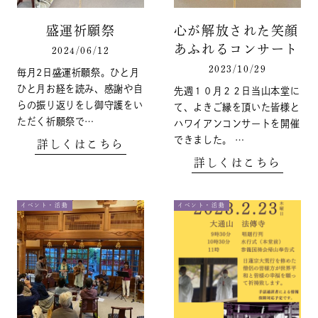
盛運祈願祭
心が解放された笑顔
あふれるコンサート
2024/06/12
2023/10/29
毎月2日盛運祈願祭。ひと月
ひと月お経を読み、感謝や自
先週１０月２２日当山本堂に
らの振り返りをし御守護をい
て、よきご縁を頂いた皆様と
ただく祈願祭で…
ハワイアンコンサートを開催
できました。 …
詳しくはこちら
詳しくはこちら
イベント・活動
イベント・活動