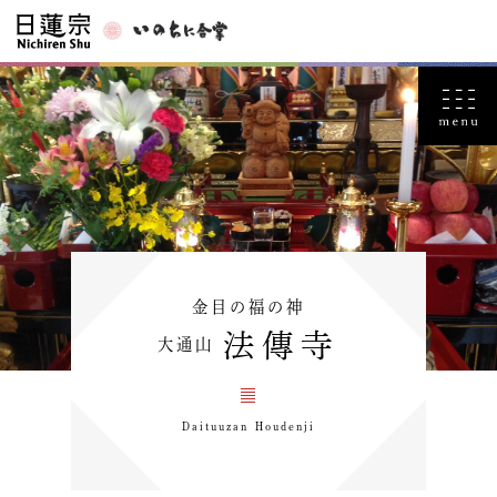
金目の福の神
法傳寺
大通山
Daituuzan Houdenji