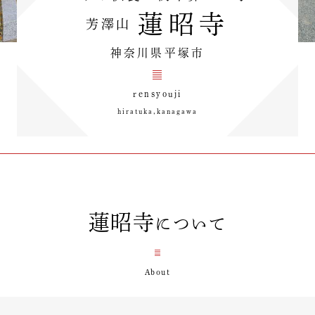
蓮昭寺
芳澤山
神奈川県平塚市
rensyouji
hiratuka,kanagawa
蓮昭寺
について