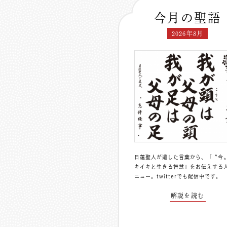
今月の聖語
2026年8月
日蓮聖人が遺した言葉から、「〝今
キイキと生きる智慧」をお伝えする
ニュー。
twitterでも配信中
です。
解説を読む