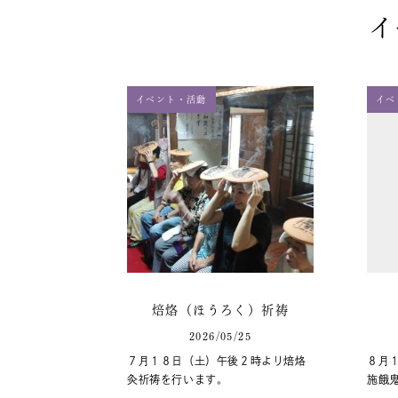
イ
イベント・活動
イベ
焙烙（ほうろく）祈祷
2026/05/25
７月１８日（土）午後２時より焙烙
８月
灸祈祷を行います。
施餓