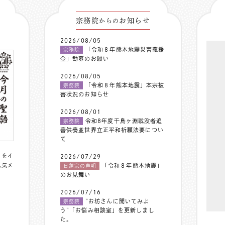
宗務院
お知らせ
からの
2026/08/05
「令和８年熊本地震災害義援
宗務院
金」勧募のお願い
2026/08/05
「令和８年熊本地震」本宗被
宗務院
害状況のお知らせ
2026/08/01
令和8年度千鳥ヶ淵戦没者追
宗務院
善供養並世界立正平和祈願法要につい
て
〟をイ
2026/07/29
人気メ
「令和８年熊本地震」
日蓮宗の声明
のお見舞い
2026/07/16
”お坊さんに聞いてみよ
宗務院
う”「お悩み相談室」を更新しまし
た。