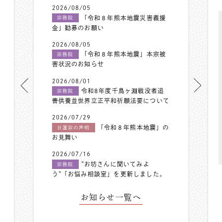
2026/08/05
「令和８年熊本地震災害義援
宗務院
金」勧募のお願い
2026/08/05
「令和８年熊本地震」本宗被
宗務院
害状況のお知らせ
2026/08/01
令和8年度千鳥ヶ淵戦没者追
宗務院
善供養並世界立正平和祈願法要について
2026/07/29
「令和８年熊本地震」の
日蓮宗の声明
お見舞い
2026/07/16
”お坊さんに聞いてみよ
宗務院
う”「お悩み相談室」を更新しました。
お知らせ一覧へ