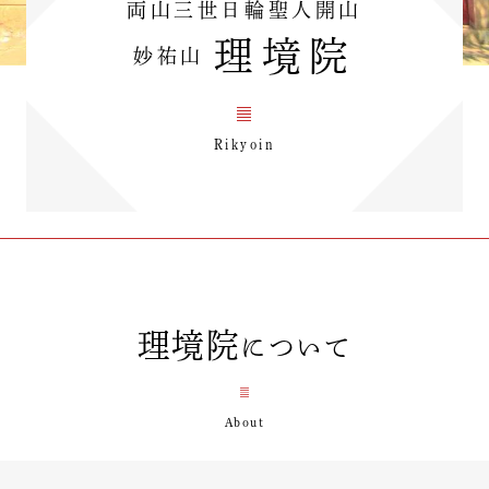
両山三世日輪聖人開山
理境院
妙祐山
Rikyoin
理境院
について