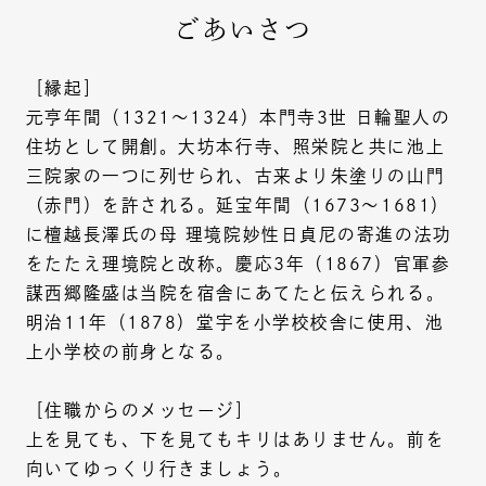
ごあいさつ
［縁起］
元亨年間（1321〜1324）本門寺3世 日輪聖人の
住坊として開創。大坊本行寺、照栄院と共に池上
三院家の一つに列せられ、古来より朱塗りの山門
（赤門）を許される。延宝年間（1673〜1681）
に檀越長澤氏の母 理境院妙性日貞尼の寄進の法功
をたたえ理境院と改称。慶応3年（1867）官軍参
謀西郷隆盛は当院を宿舎にあてたと伝えられる。
明治11年（1878）堂宇を小学校校舎に使用、池
上小学校の前身となる。
［住職からのメッセージ］
上を見ても、下を見てもキリはありません。前を
向いてゆっくり行きましょう。