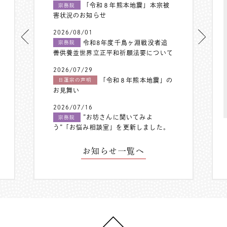
「令和８年熊本地震」本宗被
宗務院
害状況のお知らせ
2026/08/01
令和8年度千鳥ヶ淵戦没者追
宗務院
善供養並世界立正平和祈願法要について
2026/07/29
「令和８年熊本地震」の
日蓮宗の声明
お見舞い
2026/07/16
”お坊さんに聞いてみよ
宗務院
う”「お悩み相談室」を更新しました。
お知らせ一覧へ