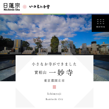
小さなお寺ができました
一妙寺
實相山
東京都国立市
Ichimyoji
Kunitachi City