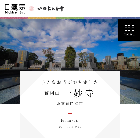
小さなお寺ができました
一妙寺
實相山
東京都国立市
Ichimyoji
Kunitachi City