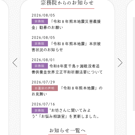
宗務院
お知らせ
からの
2026/08/05
「令和８年熊本地震災害義援
宗務院
金」勧募のお願い
2026/08/05
「令和８年熊本地震」本宗被
宗務院
害状況のお知らせ
2026/08/01
令和8年度千鳥ヶ淵戦没者追
宗務院
善供養並世界立正平和祈願法要について
2026/07/29
「令和８年熊本地震」の
日蓮宗の声明
お見舞い
2026/07/16
”お坊さんに聞いてみよ
宗務院
う”「お悩み相談室」を更新しました。
お知らせ一覧へ