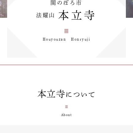
関のぼろ市
本立寺
法耀山
Houyouzan Honryuji
本立寺
について