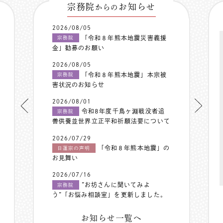
宗務院
お知らせ
からの
2026/08/05
「令和８年熊本地震災害義援
宗務院
金」勧募のお願い
2026/08/05
「令和８年熊本地震」本宗被
宗務院
害状況のお知らせ
2026/08/01
令和8年度千鳥ヶ淵戦没者追
宗務院
善供養並世界立正平和祈願法要について
2026/07/29
「令和８年熊本地震」の
日蓮宗の声明
お見舞い
2026/07/16
”お坊さんに聞いてみよ
宗務院
う”「お悩み相談室」を更新しました。
お知らせ一覧へ