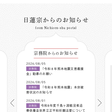
日蓮宗からのお知らせ
from Nichiren-shu portal
宗務院
お知らせ
からの
2026/08/05
「令和８年熊本地震災害義援
宗務院
金」勧募のお願い
2026/08/05
「令和８年熊本地震」本宗被
宗務院
害状況のお知らせ
2026/08/01
令和8年度千鳥ヶ淵戦没者追
宗務院
善供養並世界立正平和祈願法要について