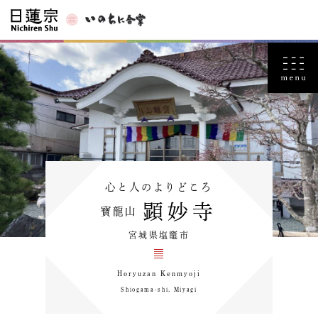
心と人のよりどころ
顕妙寺
寶龍山
宮城県塩竈市
Horyuzan Kenmyoji
Shiogama-shi, Miyagi